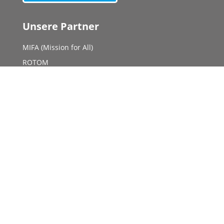
Unsere Partner
MIFA (Mission for All)
ROTOM
Light of Life
Good News International
Solace Ministries
Infothek
Länderinfo Uganda
Länderinfo Ruanda
Länderinfo Kenia