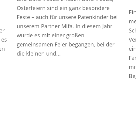
Osterfeiern sind ein ganz besondere
Ei
Feste – auch für unsere Patenkinder bei
me
unserem Partner Mifa. In diesem Jahr
er
Sc
wurde es mit einer großen
 es
Ve
gemeinsamen Feier begangen, bei der
en
ei
die kleinen und...
Fa
mi
Be