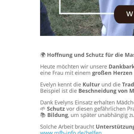
🌍
Hoffnung und Schutz für die M
Heute möchten wir unsere
Dankbark
eine Frau mit einem
großen Herzen
Evelyn kennt die
Kultur
und die
Trad
Beispiel ist die
Beschneidung von 
Dank Evelyns Einsatz erhalten Mädch
🌱
Schutz
vor diesen gefährlichen Pr
📚
Bildung
, um später unabhängig zu
Solche Arbeit braucht
Unterstützun
www.mfb-info.de/helfen