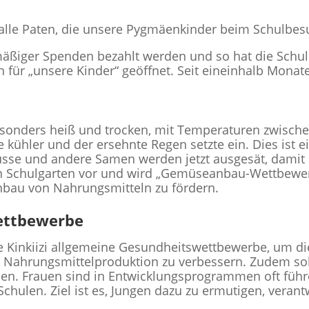
lle Paten, die unsere Pygmäenkinder beim Schulbesu
äßiger Spenden bezahlt werden und so hat die Schul
für „unsere Kinder“ geöffnet. Seit eineinhalb Monaten
esonders heiß und trocken, mit Temperaturen zwischen
kühler und der ersehnte Regen setzte ein. Dies ist ein
üsse und andere Samen werden jetzt ausgesät, damit
ren Schulgarten vor und wird „Gemüseanbau-Wettbewe
nbau von Nahrungsmitteln zu fördern.
ettbewerbe
se Kinkiizi allgemeine Gesundheitswettbewerbe, um di
 Nahrungsmittelproduktion zu verbessern. Zudem sol
den. Frauen sind in Entwicklungsprogrammen oft fü
 Schulen. Ziel ist es, Jungen dazu zu ermutigen, ve