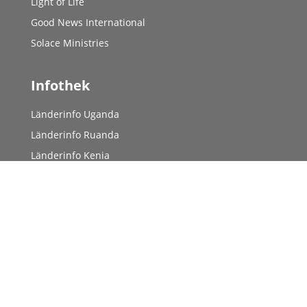
Light of Life
Good News International
Solace Ministries
Infothek
Länderinfo Uganda
Länderinfo Ruanda
Länderinfo Kenia
©
2026 Mission Frohe Botschaft e.V.
Kontakt
Datenschutz
Impressum