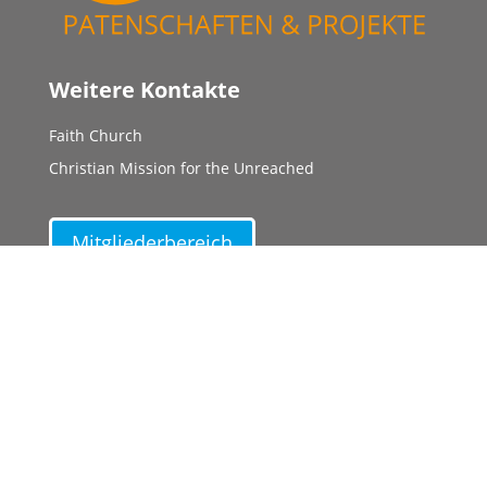
Weitere Kontakte
Faith Church
Christian Mission for the Unreached
Mitgliederbereich
Unsere Partner
MIFA (Mission for All)
ROTOM
Light of Life
Good News International