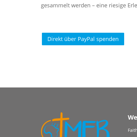
gesammelt werden – eine riesige Erlei
Direkt über PayPal spenden
We
Fait