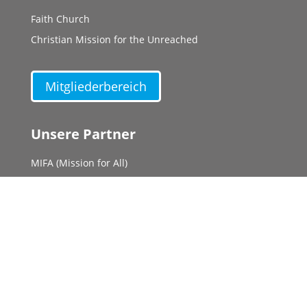
Faith Church
Christian Mission for the Unreached
Mitgliederbereich
Unsere Partner
MIFA (Mission for All)
ROTOM
Light of Life
Good News International
Solace Ministries
Infothek