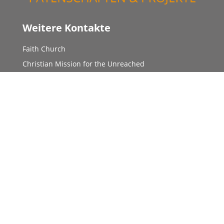
Weitere Kontakte
Faith Church
Christian Mission for the Unreached
Mitgliederbereich
Unsere Partner
MIFA (Mission for All)
ROTOM
Light of Life
Good News International
Solace Ministries